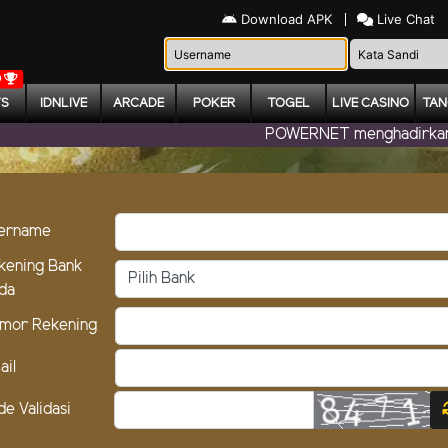
Download APK
Live Chat
O
TS
IDNLIVE
ARCADE
POKER
TOGEL
LIVE CASINO
TA
POWERNET menghadirkan sistem 
ername
kening Bank
da
mor Rekening
ail
e Validasi