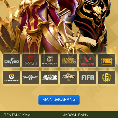
MAIN SEKARANG
TENTANG KAMI
JADWAL BANK