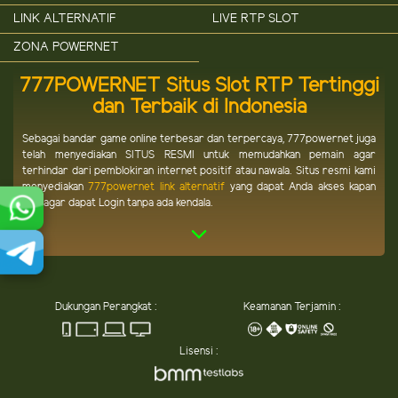
LINK ALTERNATIF
LIVE RTP SLOT
ZONA POWERNET
777POWERNET Situs Slot RTP Tertinggi
dan Terbaik di Indonesia
Sebagai bandar game online terbesar dan terpercaya, 777powernet juga
telah menyediakan SITUS RESMI untuk memudahkan pemain agar
terhindar dari pemblokiran internet positif atau nawala. Situs resmi kami
menyediakan
777powernet link alternatif
yang dapat Anda akses kapan
saja agar dapat Login tanpa ada kendala.
Dukungan Perangkat :
Keamanan Terjamin :
Lisensi :